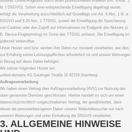
unseres Online-Angebots durch einen professionellen Anbieter (Art. 6 Abs. 1
lit. f DSGVO). Sofern eine entsprechende Einwilligung abgefragt wurde,
erfolgt die Verarbeitung ausschließlich auf Grundlage von Art. 6 Abs. 1 lit. a
DSGVO und § 25 Abs. 1 TTDSG, soweit die Einwilligung die Speicherung
von Cookies oder den Zugriff auf Informationen im Endgerät des Nutzers (z.
B. Device-Fingerprinting) im Sinne des TTDSG umfasst. Die Einwilligung ist
jederzeit widerrufbar.
Unser Hoster wird bzw. werden Ihre Daten nur insoweit verarbeiten, wie dies
zur Erfüllung seiner Leistungspflichten erforderlich ist und unsere Weisungen
in Bezug auf diese Daten befolgen.
Wir setzen folgenden Hoster ein:
united-domains AG Gautinger Straße 10 82319 Starnberg
Auftragsverarbeitung
Wir haben einen Vertrag über Auftragsverarbeitung (AVV) zur Nutzung des
oben genannten Dienstes geschlossen. Hierbei handelt es sich um einen
datenschutzrechtlich vorgeschriebenen Vertrag, der gewährleistet, dass
dieser die personenbezogenen Daten unserer Websitebesucher nur nach
unseren Weisungen und unter Einhaltung der DSGVO verarbeitet.
3. ALLGEMEINE HINWEISE