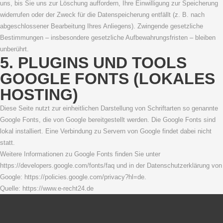
uns, bis Sie uns zur Löschung auffordern, Ihre Einwilligung zur Speicherung
widerrufen oder der Zweck für die Datenspeicherung entfällt (z. B. nach
abgeschlossener Bearbeitung Ihres Anliegens). Zwingende gesetzliche
Bestimmungen – insbesondere gesetzliche Aufbewahrungsfristen – bleiben
unberührt.
5. PLUGINS UND TOOLS
GOOGLE FONTS (LOKALES
HOSTING)
Diese Seite nutzt zur einheitlichen Darstellung von Schriftarten so genannte
Google Fonts, die von Google bereitgestellt werden. Die Google Fonts sind
lokal installiert. Eine Verbindung zu Servern von Google findet dabei nicht
statt.
Weitere Informationen zu Google Fonts finden Sie unter
https://developers.google.com/fonts/faq und in der Datenschutzerklärung von
Google: https://policies.google.com/privacy?hl=de.
Quelle: https://www.e-recht24.de